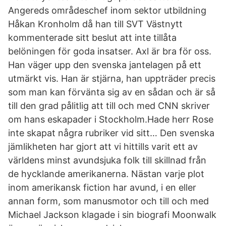
Angereds områdeschef inom sektor utbildning
Håkan Kronholm då han till SVT Västnytt
kommenterade sitt beslut att inte tillåta
belöningen för goda insatser. Axl är bra för oss.
Han väger upp den svenska jantelagen på ett
utmärkt vis. Han är stjärna, han uppträder precis
som man kan förvänta sig av en sådan och är så
till den grad pålitlig att till och med CNN skriver
om hans eskapader i Stockholm.Hade herr Rose
inte skapat några rubriker vid sitt… Den svenska
jämlikheten har gjort att vi hittills varit ett av
världens minst avundsjuka folk till skillnad från
de hycklande amerikanerna. Nästan varje plot
inom amerikansk fiction har avund, i en eller
annan form, som manusmotor och till och med
Michael Jackson klagade i sin biografi Moonwalk